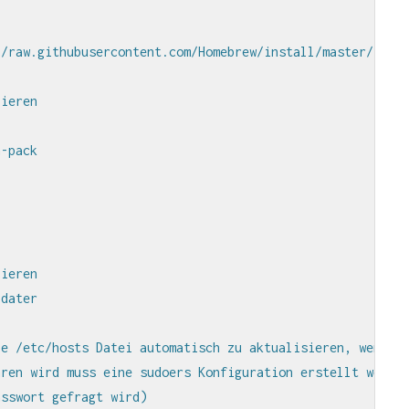
/raw.githubusercontent.com/Homebrew/install/master/insta
ieren

-pack

ieren

dater

e /etc/hosts Datei automatisch zu aktualisieren, wenn ei
ren wird muss eine sudoers Konfiguration erstellt werden
sswort gefragt wird)
