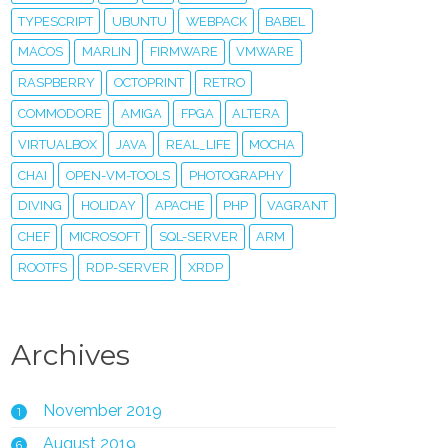
TYPESCRIPT
UBUNTU
WEBPACK
BABEL
MACOS
MARLIN
FIRMWARE
VMWARE
RASPBERRY
OCTOPRINT
RETRO
COMMODORE
AMIGA
FPGA
ALTERA
VIRTUALBOX
JAVA
REAL_LIFE
MOCHA
CHAI
OPEN-VM-TOOLS
PHOTOGRAPHY
DIVING
HOLIDAY
APACHE
PHP
VAGRANT
CHEF
MICROSOFT
SQL-SERVER
ARM
ROOTFS
RDP-SERVER
XRDP
Archives
November 2019
1
August 2019
6