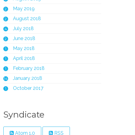
May 2019
2
ll)"

August 2018
2
July 2018
4
June 2018
2
May 2018
1
April 2018
1
February 2018
1
January 2018
14
October 2017
1
Syndicate
ne 

 

Atom 1.0
RSS