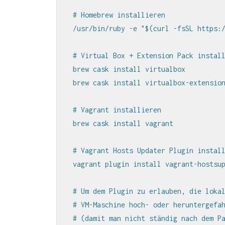
# Homebrew installieren

/usr/bin/ruby -e "$(curl -fsSL https:/
# Virtual Box + Extension Pack install
brew cask install virtualbox

brew cask install virtualbox-extension
# Vagrant installieren

brew cask install vagrant

# Vagrant Hosts Updater Plugin install
vagrant plugin install vagrant-hostsup
# Um dem Plugin zu erlauben, die lokal
# VM-Maschine hoch- oder heruntergefah
# (damit man nicht ständig nach dem Pa