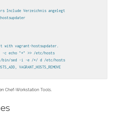
rs Include Verzeichnis angelegt

hostsupdater

t with vagrant-hostsupdater.

 -c echo "*" >> /etc/hosts

/bin/sed -i -e /*/ d /etc/hosts

OSTS_ADD, VAGRANT_HOSTS_REMOVE
nen Chef-Workstation Tools.
des