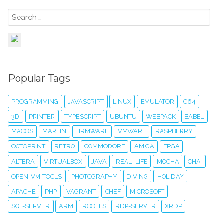
Popular Tags
PROGRAMMING
JAVASCRIPT
LINUX
EMULATOR
C64
3D
PRINTER
TYPESCRIPT
UBUNTU
WEBPACK
BABEL
MACOS
MARLIN
FIRMWARE
VMWARE
RASPBERRY
OCTOPRINT
RETRO
COMMODORE
AMIGA
FPGA
ALTERA
VIRTUALBOX
JAVA
REAL_LIFE
MOCHA
CHAI
OPEN-VM-TOOLS
PHOTOGRAPHY
DIVING
HOLIDAY
APACHE
PHP
VAGRANT
CHEF
MICROSOFT
SQL-SERVER
ARM
ROOTFS
RDP-SERVER
XRDP