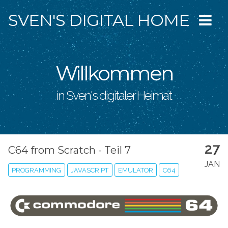
SVEN'S DIGITAL HOME
Willkommen
in Sven's digitaler Heimat
27
C64 from Scratch - Teil 7
JAN
PROGRAMMING
JAVASCRIPT
EMULATOR
C64