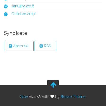
January 2018
14
October 2017
1
Syndicate
Atom 1.0
RSS
Grav
was
with
by
RocketTheme
.