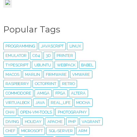
Popular Tags
PROGRAMMING
JAVASCRIPT
LINUX
EMULATOR
C64
3D
PRINTER
TYPESCRIPT
UBUNTU
WEBPACK
BABEL
MACOS
MARLIN
FIRMWARE
VMWARE
RASPBERRY
OCTOPRINT
RETRO
COMMODORE
AMIGA
FPGA
ALTERA
VIRTUALBOX
JAVA
REAL_LIFE
MOCHA
CHAI
OPEN-VM-TOOLS
PHOTOGRAPHY
DIVING
HOLIDAY
APACHE
PHP
VAGRANT
CHEF
MICROSOFT
SQL-SERVER
ARM